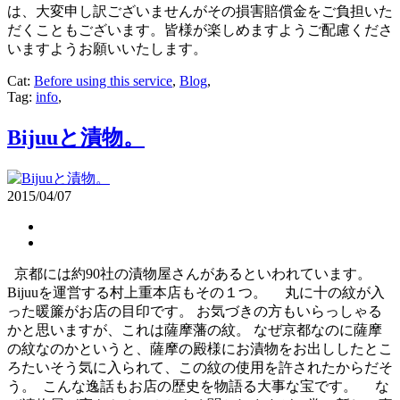
は、大変申し訳ございませんがその損害賠償金をご負担いた
だくこともございます。皆様が楽しめますようご配慮くださ
いますようお願いいたします。
Cat:
Before using this service
,
Blog
,
Tag:
info
,
Bijuuと漬物。
2015/04/07
京都には約90社の漬物屋さんがあるといわれています。
Bijuuを運営する村上重本店もその１つ。 丸に十の紋が入
った暖簾がお店の目印です。 お気づきの方もいらっしゃる
かと思いますが、これは薩摩藩の紋。 なぜ京都なのに薩摩
の紋なのかというと、薩摩の殿様にお漬物をお出ししたとこ
ろたいそう気に入られて、この紋の使用を許されたからだそ
う。 こんな逸話もお店の歴史を物語る大事な宝です。 な