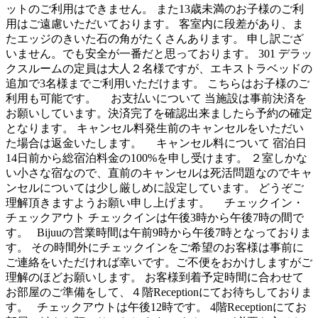
ットのご利用はできません。 また13歳未満のお子様のご利
用はご遠慮いただいております。 客室内に段差があり、ま
たエッジのきいた石の角がたくさんあります。 申し訳ござ
いません。でも安全が一番だと思っております。 301 デラッ
クスルームの定員は大人２名様ですが、エキストラベッドの
追加で3名様までご利用いただけます。 こちらはお子様のご
利用も可能です。 お支払いについて 当施設は事前決済を
お願いしています。決済完了を確認出来ましたら予約の確定
となります。 キャンセル料発生前のキャンセルをいただい
た場合は返金いたします。 キャンセル料について 宿泊日
14日前から総宿泊料金の100%を申し受けます。 ２室しかな
い小さな宿なので、直前のキャンセルは死活問題なのでキャ
ンセルについては少し厳しめに設定しています。 どうぞご
理解頂きますようお願い申し上げます。 チェックイン・
チェックアウト チェックインは午後3時から午後7時の間で
す。 Bijuuの営業時間は午前9時から午後7時となっておりま
す。 その時間外にチェックインをご希望のお客様は事前に
ご連絡をいただければ幸いです。ご不便をおかけしますがご
理解のほどお願いします。 お客様到着予定時間に合わせて
お部屋のご準備をして、４階Receptionにてお待ちしておりま
す。 チェックアウトは午後12時です。 4階Receptionにてお