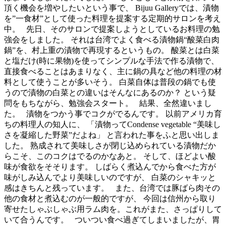
頂く機会を増やしたいという事で、 Bijuu Galleryでは、漬物
を”一食材”として使った料理を提案する定期的サロンを考え
中。 先日、そのサロンで提案しようとしているお料理の勉
強会をしました。 それは台湾でよく食べる漬物鍋“酸菜白肉
鍋”を、村上重の漬物で再現するというもの。 酸菜とは白菜
と塩だけ(時に果物)を使ってシンプルな手法で作る漬物で、
直接食べることはあまりなく、主に鍋の具など他の料理の材
料として使うことが多いそう。 白菜自体は普段の鍋でも使
うので漬物の白菜との違いはそんなにあるのか？ という疑
問をもちながら、勉強会スタート。 結果、全然違いまし
た。 漬物をつかう事でコクがでるんです。 以前アメリカ育
ちの料理人の知人に、 「漬物ってCondense vegetable “美味し
さを凝縮した野菜”だよね」 と言われた事をふと思い出しま
した。 熟成されて美味しさが閉じ込められている漬物だか
らこそ、このコクはでるのかなあと。 そして、ほどよい酸
味が食欲をそそります。 しばらく煮込んでから食べた方が
味がしみ込んでより美味しいのですが、 白菜のシャキッと
感はきちんと残っています。 また、台湾では豚ばら肉その
他の食材と煮込むのが一般的ですが、 今回は信州から取り
寄せたしゃぶしゃぶ用ラム肉を。これがまた、さっぱりして
いて合うんです。 ついつい食べ過ぎてしまいましたが、胃