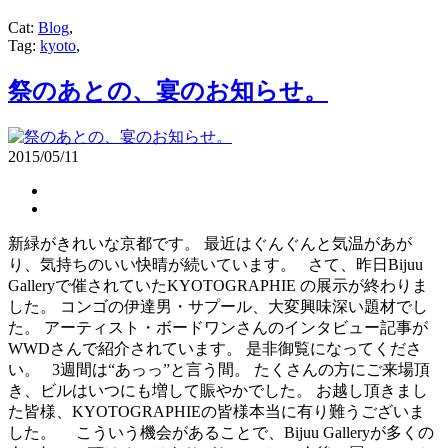
Cat:
Blog
,
Tag:
kyoto
,
祭のあとの、宴のお知らせ。
2015/05/11
新緑がきれいな京都です。 最近はぐんぐんと気温があが
り、気持ちのいい快晴が続いています。 さて、昨日Bijuu
Galleryで催されていたKYOTOGRAPHIE の展示が終わりま
した。 コンゴの伊達男・サプール、大変興味深い題材でし
た。 アーティスト・ボードワンさんのインタビュー記事が
WWDさんで紹介されています。 是非御覧になってくださ
い。 3週間は“あっっ”と言う間。 たくさんの方にご来場頂
き、ビルはいつにも増して賑やかでした。 お越し頂きまし
た皆様、KYOTOGRAPHIEの皆様本当に有り難うございま
した。 こういう機会があることで、Bijuu Galleryが多くの