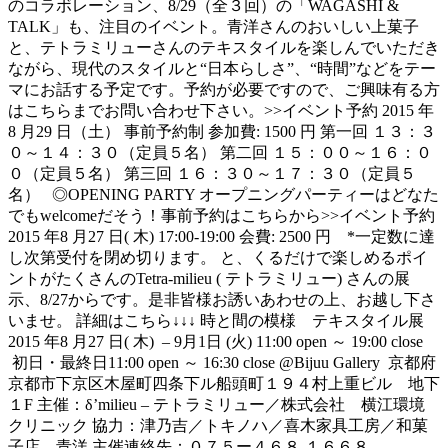
のコラボレーション、8/29（全３回）の「WAGASHI &
TALK」も、注目のイベント。青洋さんのおいしい上菓子
と、テトラミリューさんのテキスタイルを楽しんでいただき
ながら、現代のスタイルと“日本らしさ”、“時間”などをテー
マにお話する予定です。予約が必要ですので、ご興味有る方
はこちらまでお問い合わせ下さい。>>イベント予約 2015 年
8 月29 日（土） 事前予約制 参加費: 1500 円 第一回 １３：３
０～１４：３０（定員５名） 第二回 １５：００～１６：０
０（定員５名） 第三回 １６：３０～１７：３０（定員５
名） ◎OPENING PARTY オープニングパーティーはどなた
でもwelcomeだそう！事前予約はこちらから>>イベント予約
2015 年8 月27 日( 木) 17:00-19:00 会費: 2500 円 *一定数に達
し次第受付を閉め切ります。 と、くるだけで楽しめるポイ
ントがたくさんのTetra-milieu ( テトラミリュー) さんの展
示、8/27からです。是非皆様お誘いあわせの上、お越し下さ
いませ。 詳細はこちら↓↓↓ 時と間の模様 テキスタイル展
2015 年8 月27 日( 木) – 9月1日 (火) 11:00 open ～ 19:00 close
初日・最終日11:00 open ～ 16:30 close @Bijuu Gallery 京都府
京都市下京区木屋町四条下ル船頭町１９４村上重ビル 地下
１F 主催：δ’milieu – テトラミリュー／株式会社 横江環境
クリニック 協力：津乃吉／トキノハ／喜木家具工房／和菓
子店 青洋 主催連絡先：０７５ー４６８-１６６８