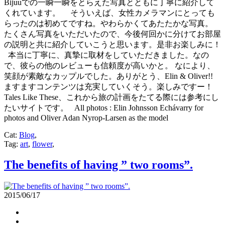
Bijuuでの一瞬一瞬をとらえた写真とともに丁寧に紹介して
くれています。 そういえば、女性カメラマンにとっても
らったのは初めてですね。やわらかくてあたたかな写真。
たくさん写真をいただいたので、今後何回かに分けてお部屋
の説明と共に紹介していこうと思います。是非お楽しみに！
本当に丁寧に、真摯に取材をしていただきました。なの
で、彼らの他のレビューも信頼度が高いかと。 なにより、
笑顔が素敵なカップルでした。ありがとう、Elin & Oliver!!
ますますコンテンツは充実していくそう。楽しみですー！
Tales Like These、これから旅の計画をたてる際には参考にし
たいサイトです。 All photos : Elin Johnsson Echávarry for
photos and Oliver Adan Nyrop-Larsen as the model
Cat:
Blog
,
Tag:
art
,
flower
,
The benefits of having ” two rooms”.
2015/06/17