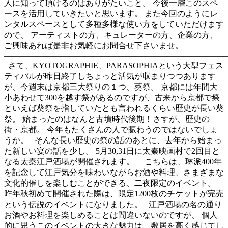
人に知って頂けるのはありがたいこと。 今後一層このスペ
ースを活用していきたいと思います。 また今回のようにレ
ンタルスペースとして多種多様な使い方をしていただけます
ので、 アーティストの方、キュレーターの方、企業の方、
ご興味あれば是非お気軽にお問合せ下さいませ。
———————————————————————————
さて、KYOTOGRAPHIE、PARASOPHIAという大型フェス
ティバルが昨日終了しちょっと活気が収まりつつあります
が、今週末は京都三大祭りの１つ、葵祭。 京都には年間大
小あわせて300を越す祭があるのですが、古来から京都で祭
といえば葵祭を指していたとも言われるくらい歴史が長い葵
祭。 始まったのはなんと古墳時代後期！さすが、歴史の
街・京都。 今年もたくさんの人で賑わうのではないでしょ
うか。 そんな長い歴史の祭の話のあとに、去年から始まっ
た新しい宴の話を少し。 5月30,31日に太秦映画村で2回目と
なる太秦江戸酒場が開催されます。 こちらは、琳派400年
を記念して江戸気分を味わいながらお酒や料理、さまざまな
文化的催しを楽しむことができる、二夜限定のイベント。
昨年秋初めて開催された際は、限定1200枚のチケットが完売
という伝説のイベントになりました。 江戸酒場の名の通り
お酒やお料理を楽しめることは間違いないのですが、 個人
的に思うこのイベントの大きな魅力は、敷居を高く感じてし