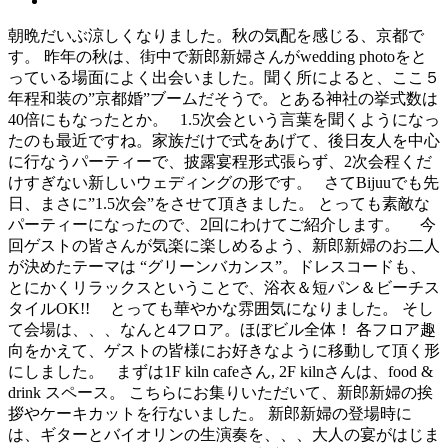
朝晩だいぶ涼しくなりました。秋の気配を感じる、京都で
す。 昨年の秋は、街中で新郎新婦さんがwedding photoをと
っている場面によく出会いました。聞く所によると、ここ５
年程和装の”京都婚”ブームだそうで。とある神社の挙式数は
40倍にもなったとか。 1.5次会という言葉を聞くようになっ
たのも最近ですね。家族だけで式をあげて、後日友人を中心
に行なうパーティーで、披露宴程形式張らず、2次会程くだ
けすぎない新しいウェディングの形です。 さてBijuuでも先
日、まさに”1.5次会”をさせて頂きました。 とっても素敵な
パーティーになったので、2回にわけてご紹介します。 今
回ゲストの皆さんが気楽に楽しめるよう、新郎新婦のお二人
が決めたテーマは “グリーンバカンス”。ドレスコードも、
とにかくリラックスということで、浴衣＆短パン＆ビーチス
タイルOK!! とっても華やかな雰囲気になりました。 そし
て会場は、、、なんと4フロア。ほぼビル全体！ 各フロア趣
向をかえて、ゲストの皆様にお好きなように移動して頂く形
にしました。 まずは1F kiln cafeさん, 2F kilnさんは、food &
drink スペース。 こちらにお集りいただいて、新郎新婦の挨
拶やケーキカットを行ないました。 新郎新婦の登場時に
は、ギターとバイオリンの生演奏を、、、大人の宴がはじま