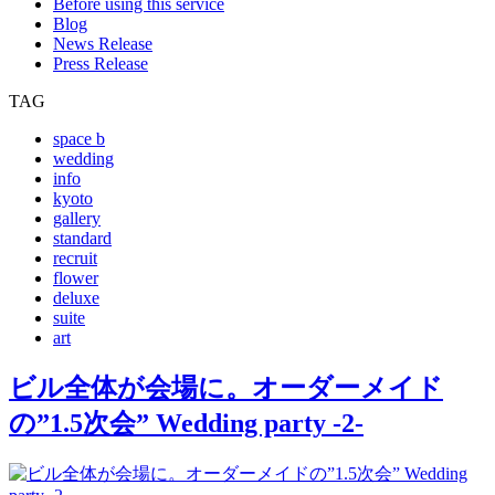
Before using this service
Blog
News Release
Press Release
TAG
space b
wedding
info
kyoto
gallery
standard
recruit
flower
deluxe
suite
art
ビル全体が会場に。オーダーメイド
の”1.5次会” Wedding party -2-