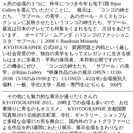
ヵ所の会場の１つに、昨年につづき今年も地下1階 Bijuu
Galleryを選んでいただくことに。 展示は、「コンゴの紳士
たち、「サプール」の美学」。 あのポール・スミスもコレ
クションに反映させたというコンゴの紳士たち、サプール。
最近は日本のテレビでも特集をくまれるなど、注目をあびて
います。 ボードワン・ムアンダ［バコンゴのファッショニ
スタ「サプール」］2008 © Baudouin Mouanda
KYOTOGRAPHIE 公式HPより 貧困問題と内戦という厳し
い社会背景の中、独自の美学をもってエレガントに生きる彼
らはまさに非暴力・平和の体現者。 本邦初公開ですので、
この機会にぜひ。 「コンゴの紳士たち、「サプール」の美
学」@Bijuu Gallery *映像作品のみの展示 OPEN：11:00-
20:00（5/10のみ19:00まで） CLOSED：4/22(水) 会場個別入
場料：一般、学生(大学・高校・専門生)どちらも 500円
———————————————————————————
その他にも魅力的な展示が盛りだくさんの
KYOTOGRAPHIE 2015。 20時までの会場も多いので、お仕
事帰りに寄るのもオススメ。 KYOTOGRAPHIE 京都国際
写真祭2015 伝統的京町屋、寺社、ギャラリー、ショップな
ど多様な会場15カ所を舞台に、国内外のフォトグラファーに
よる作品を約3週間にわたり展示。展示会場をまわりなが