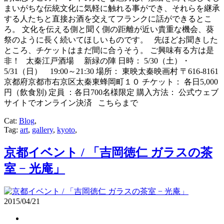
まいがちな伝統文化に気軽に触れる事ができ、それらを継承
する人たちと直接お酒を交えてフランクに話ができるとこ
ろ。 文化を伝える側と聞く側の距離が近い貴重な機会、葵
祭のように長く続いてほしいものです。 先ほどお聞きした
ところ、チケットはまだ間に合うそう。 ご興味有る方は是
非！ 太秦江戸酒場 新緑の陣 日時： 5/30（土）・
5/31（日） 19:00～21:30 場所： 東映太秦映画村 〒616-8161
京都府京都市右京区太秦東蜂岡町１０ チケット： 各日5,000
円（飲食別) 定員 ：各日700名様限定 購入方法： 公式ウェブ
サイトでオンライン決済 こちらまで
Cat:
Blog
,
Tag:
art
,
gallery
,
kyoto
,
京都イベント / 「吉岡徳仁 ガラスの茶
室 − 光庵」
2015/04/21