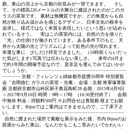
殿。東山の頂上から京都の街並みが一望できます。 そし
て、その標高220メートルの大舞台に建設されたのがこのガ
ラスの茶室です。 素材は無機質ですが、どの角度からも自
然が映り込み温かみを感じるデザイン。 日本文化の根本を
追求し、様式ではなく本質を表現したいという思いが込めら
れているそう。 実はこの茶室内には、自然の力を借りた
「光」の仕掛けが施されています。 ある条件下のもと、天
井から太陽の光とプリズムによって虹色の光が現れます。
幸運な事に、少しだけ拝見できました。（16時前くらいだっ
た気がします) 写真では伝わらない美しさ。 来年の4月ま
で約1年間の開催予定なので、是非足を運んでみてはいかが
でしょうか。 −−−−−−−−−−−−−−−−−−−−−−−−−−−−−−−−−−−
−−−−−−− 京都・フィレンツェ姉妹都市提携50周年 特別展覧
会「吉岡徳仁 ガラスの茶室 − 光庵」 会場：京都 将軍塚青龍
殿 京都府京都市山科区厨子奥花鳥町28 会期：2015年4月9日
～2017年9月10日 時間：9時～17時 （16:30受付終了） 会期
中無休 料金：拝観料500円 ※お問合せは青龍殿 様までお願
いします。Bijuuではご案内はできませんので、ご了承下さ
い。 −−−−−−−−−−−−−−−−−−−−−−−−−−−−−−−−−−−−−−−−−−
自然に囲まれた場所で素敵な展示をみた後、市内 Bijuuのお
部屋からみた東山。 なんだかもこもこ苔みたいでかわいい