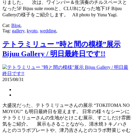
りました。 次は、ワインバー＆生演奏のチルスペースと
なった5F Bijuu suite roomと、CLUBになった地下1F Bijuu
Galleryの様子をご紹介します。 All photo by Yuna Yagi.
Cat:
Blog
,
Tag:
gallery
,
kyoto
,
wedding
,
テトラミリュー ”時と間の模様”展示
Bijuu Gallery / 明日最終日です!!
2015/08/31
大盛況だった、テトラミリューさんの展示 “TOKITOMA NO
MOYOU” も明日最終日を迎えます。 日常の様々なシーンに
テトラミリューさんの生地がとけこむ展示、すこしだけ雰囲
気をご紹介。 展示もさることながら、清水焼トキノハさ
んとのコラボプレートや、津乃吉さんとのコラボ野菜じゃむ