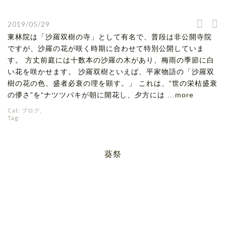
2019/05/29
東林院は「沙羅双樹の寺」として有名で、普段は非公開寺院
ですが、沙羅の花が咲く時期に合わせて特別公開していま
す。 方丈前庭には十数本の沙羅の木があり、梅雨の季節に白
い花を咲かせます。 沙羅双樹といえば、平家物語の「沙羅双
樹の花の色、盛者必衰の理を顕す。」 これは、“世の栄枯盛衰
の儚さ”を“ナツツバキが朝に開花し、夕方には
...more
Cat:
ブログ
,
Tag:
葵祭