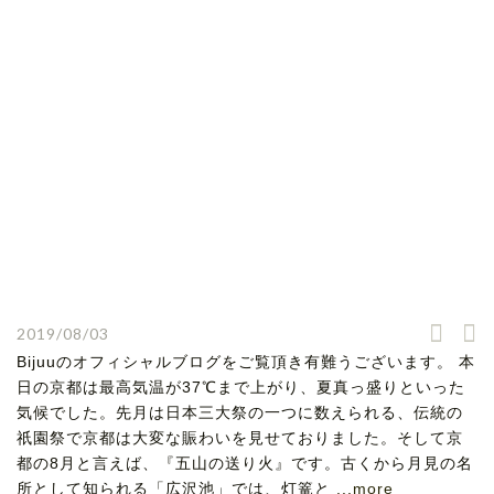
2019/08/03
Bijuuのオフィシャルブログをご覧頂き有難うございます。 本
日の京都は最高気温が37℃まで上がり、夏真っ盛りといった
気候でした。先月は日本三大祭の一つに数えられる、伝統の
祇園祭で京都は大変な賑わいを見せておりました。そして京
都の8月と言えば、『五山の送り火』です。古くから月見の名
所として知られる「広沢池」では、灯篭と
...more