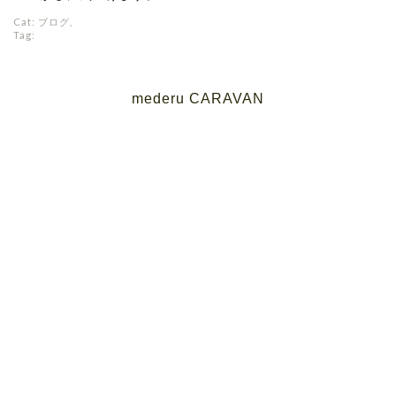
Cat:
ブログ
,
Tag:
mederu CARAVAN