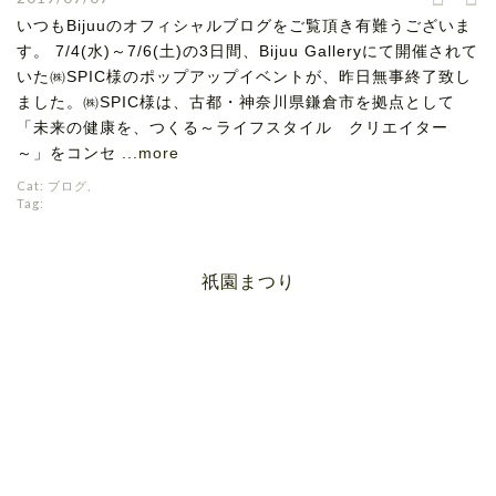
いつもBijuuのオフィシャルブログをご覧頂き有難うございま
す。 7/4(水)～7/6(土)の3日間、Bijuu Galleryにて開催されて
いた㈱SPIC様のポップアップイベントが、昨日無事終了致し
ました。㈱SPIC様は、古都・神奈川県鎌倉市を拠点として
「未来の健康を、つくる～ライフスタイル クリエイター
～」をコンセ
...more
Cat:
ブログ
,
Tag:
祇園まつり