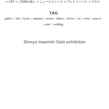
ART
ご利用の前に
ニュースリリース
プレスリリース
ブログ
TAG
gallery
info
kyoto
standard
recruit
deluxe
flower
art
event
space b
suite
wedding
Shinya Imanishi Solo exhibition