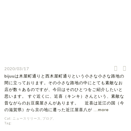
2020/03/17
bijuuは木屋町通りと西木屋町通りという小さな小さな路地の
間に立っております。その小さな路地の中にとても素敵なお
店が数々あるのですが、今日はそのひとつをご紹介したいと
思います。 すぐ近くに、近喜（キンキ）さんという、素敵な
昔ながらのお豆腐屋さんがあります。 近喜は近江の国（今
の滋賀県）から京の地に遷った近江屋喜八が
...more
Cat:
ニュースリリース
,
ブログ
,
Tag: