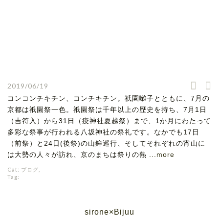
2019/06/19
コンコンチキチン、コンチキチン。祇園囃子とともに、7月の
京都は祇園祭一色。祇園祭は千年以上の歴史を持ち、7月1日
（吉符入）から31日（疫神社夏越祭）まで、1か月にわたって
多彩な祭事が行われる八坂神社の祭礼です。なかでも17日
（前祭）と24日(後祭)の山鉾巡行、そしてそれぞれの宵山に
は大勢の人々が訪れ、京のまちは祭りの熱
...more
Cat:
ブログ
,
Tag:
sirone×Bijuu