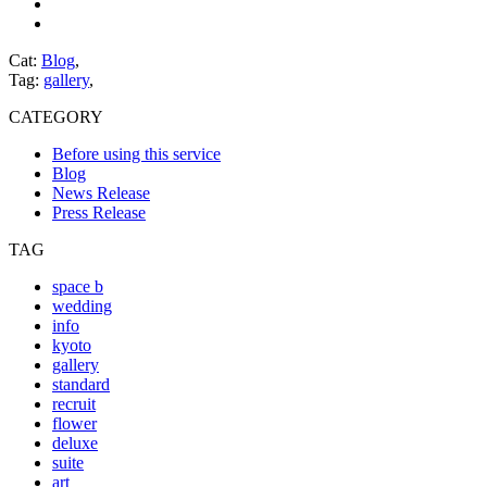
Cat:
Blog
,
Tag:
gallery
,
CATEGORY
Before using this service
Blog
News Release
Press Release
TAG
space b
wedding
info
kyoto
gallery
standard
recruit
flower
deluxe
suite
art