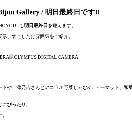
 Gallery / 明日最終日です!!
OYOU” も
明日最終日
を迎えます。
展示、すこしだけ雰囲気をご紹介。
ートや、津乃吉さんとのコラボ野菜じゃむ&ティーマット、和菓
げにぴったり。
す。