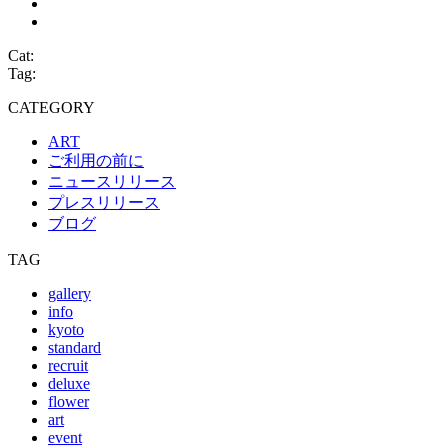
Cat:
Tag:
CATEGORY
ART
ご利用の前に
ニュースリリース
プレスリリース
ブログ
TAG
gallery
info
kyoto
standard
recruit
deluxe
flower
art
event