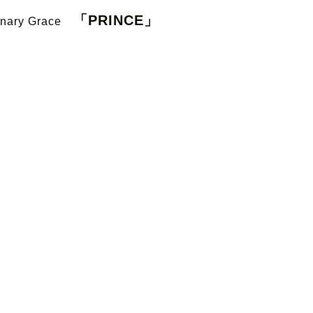
「PRINCE」
inary Grace