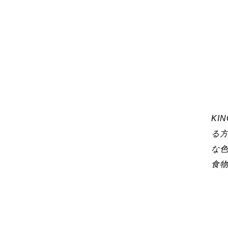
KI
る
な
食