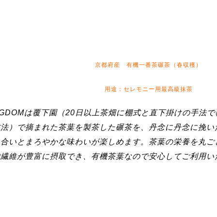
京都府産 有機一番茶碾茶（春収穫）
用途：セレモニー用最高級抹茶
NGDOMは覆下園（20日以上茶畑に棚式と直下掛けの手法
方法）で摘まれた茶葉を製茶した碾茶を、丹念に丹念に挽い
色合いとまろやかな味わいが楽しめます。茶葉の栄養を丸ご
物繊維が豊富に摂取でき、有機茶葉なので安心してご利用い