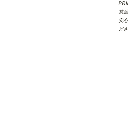
PR
茶
安
ど