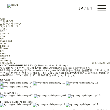
JOURNAL
2014/09/16
EN
JP
Cat:
ブログ
,
Tag:
art
,
event
,
gallery
,
CATEGORY
ART
ご利用の前に
ニュースリリース
プレスリリース
ブログ
TAG
gallery
info
kyoto
standard
recruit
deluxe
flower
art
event
space b
suite
wedding
古い記事へ
新しい記事へ
KYOTOGRAPHIE PARTY @ Murakamijyu Buildings
少し前になりますが、第2回 KYOTOGRAPHIEのopening partyの様子を。
B1F Bijuu Galleryは“Discoveries by agnès b”の展示を一足先にお披露目、2F kilnはテ
ーマにあわせたお食事をご用意し、5F Bijuu suiteroomは鈴木理策さんの作品を展示しな
がら特別オープン仕様にして、関係者様をお迎えいたしました。
B1Fの様子。
2F kilnの様子。
5F Bijuu suite room の様子。